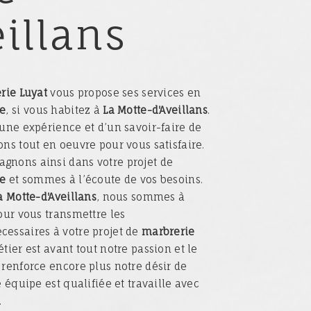
eillans
rie Luyat
vous propose ses services en
re
, si vous habitez à
La Motte-d'Aveillans
.
’une expérience et d’un savoir-faire de
ns tout en oeuvre pour vous satisfaire.
gnons ainsi dans votre projet de
re
et sommes à l’écoute de vos besoins.
a Motte-d'Aveillans
, nous sommes à
our vous transmettre les
essaires à votre projet de
marbrerie
étier est avant tout notre passion et le
 renforce encore plus notre désir de
e équipe est qualifiée et travaille avec
.