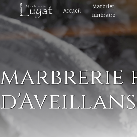
Panneau de gestion des cookies
Marbrier
Accueil
funéraire
marbrerie 
d'Aveillans