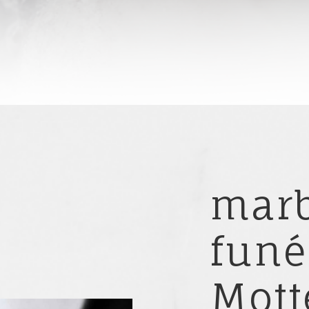
marb
funé
Mott