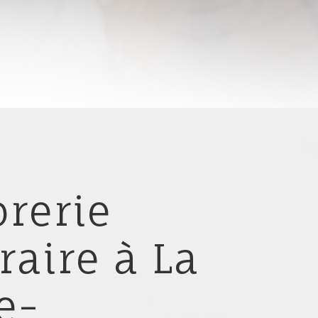
rerie
raire à La
e-