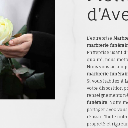
d'Av
L’entreprise
Marbre
marbrerie funérai
Entreprise usant d
qualité, nous metto
Nous vous accompa
marbrerie funérai
Si vous habitez à
L
votre disposition p
renseignements néc
funéraire
. Notre m
partager avec vous
réussir. Toute notr
propreté et rigueur