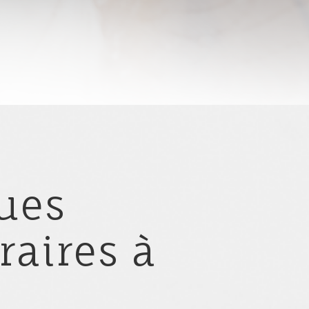
ues
raires à