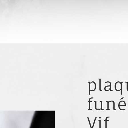
plaq
funé
Vif