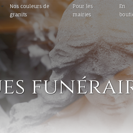
Nos couleurs de
Pour les
En
granits
mairies
bout
es funérair