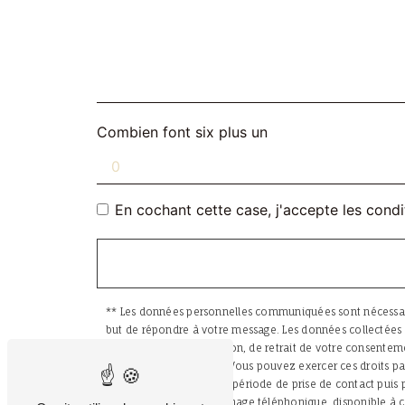
Combien font six plus un
En cochant cette case, j'accepte les condi
** Les données personnelles communiquées sont nécessaires 
but de répondre à votre message. Les données collectées s
de limitation, d’opposition, de retrait de votre consentem
données post-mortem. Vous pouvez exercer ces droits par v
vos données pendant la période de prise de contact puis pe
d'opposition au démarchage téléphonique, disponible à c