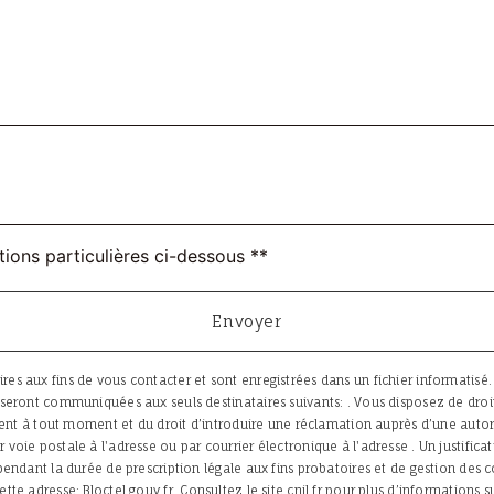
tions particulières ci-dessous **
Envoyer
aux fins de vous contacter et sont enregistrées dans un fichier informatisé. El
eront communiquées aux seuls destinataires suivants: . Vous disposez de droits 
ent à tout moment et du droit d’introduire une réclamation auprès d’une autorit
oie postale à l'adresse ou par courrier électronique à l'adresse . Un justific
ndant la durée de prescription légale aux fins probatoires et de gestion des con
ette adresse:
Bloctel.gouv.fr
. Consultez le site cnil.fr pour plus d’informations s