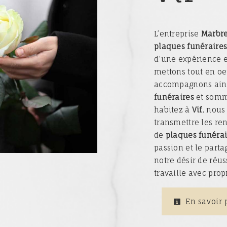
L’entreprise
Marbre
plaques funéraire
d’une expérience e
mettons tout en oe
accompagnons ains
funéraires
et somme
habitez à
Vif
, nous
transmettre les re
de
plaques funérai
passion et le part
notre désir de réus
travaille avec prop
En savoir 