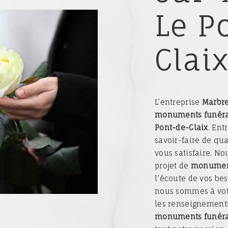
Le P
Clai
L’entreprise
Marbre
monuments funéra
Pont-de-Claix
. Ent
savoir-faire de qu
vous satisfaire. N
projet de
monument
l’écoute de vos bes
nous sommes à votr
les renseignements
monuments funéra