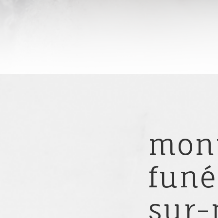
mon
funé
sur-