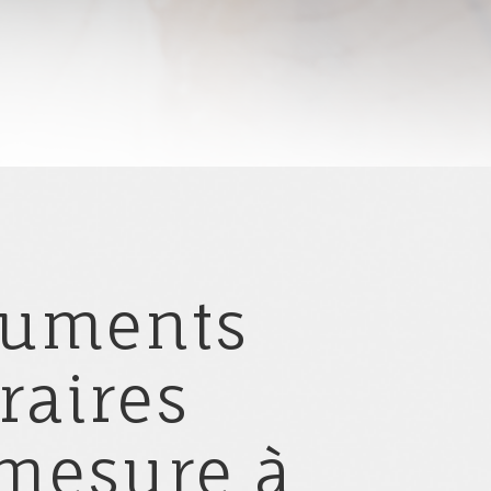
uments
raires
mesure à