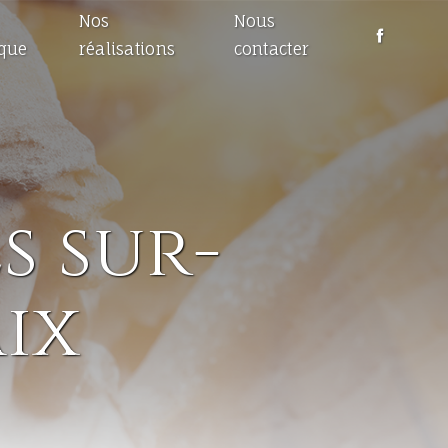
Nos
Nous
ique
réalisations
contacter
 sur-
ix