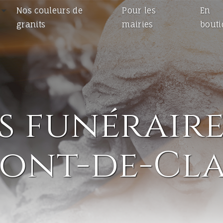
Nos couleurs de
Pour les
En
granits
mairies
bout
funéraires
Pont-de-Cla