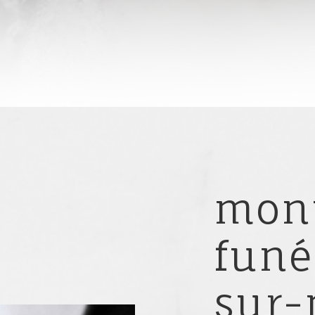
mon
funé
sur-