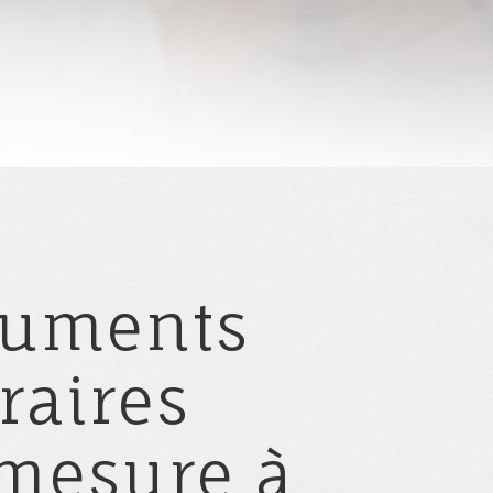
uments
raires
mesure à