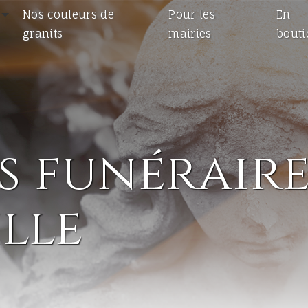
Nos couleurs de
Pour les
En
granits
mairies
bout
funéraires
lle